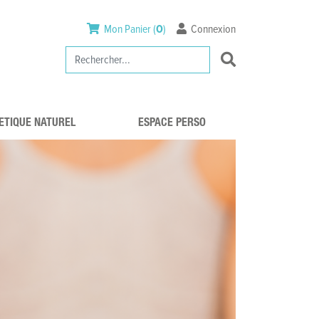
Mon Panier (
0
)
Connexion
ETIQUE NATUREL
ESPACE PERSO
VISAGE
MON COMPTE
CORPS
MON PANIER
AGE ET CORPS
MES
COMMANDES