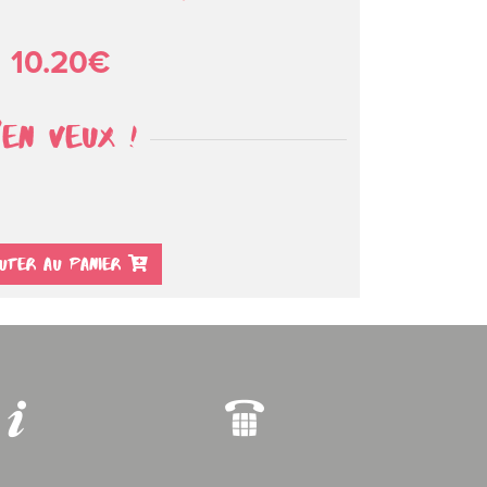
10.20€
'EN VEUX !
UTER AU PANIER