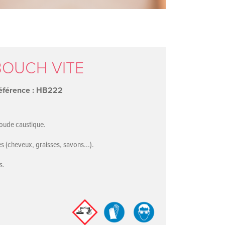
OUCH VITE
éférence : HB222
soude caustique.
s (cheveux, graisses, savons...).
s.