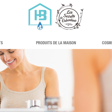
TS
PRODUITS DE LA MAISON
COSM
LA CUISINE
S
LES SANITAIRES
Z
LES SOLS
VIS
CE !
LE LINGE
Z-
LE CORPOREL
L'AMBIANCE