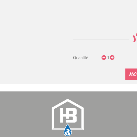
J
Quantité
1
AJO